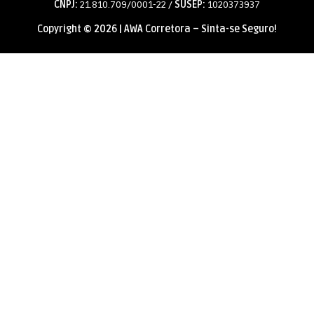
CNPJ:
21.810.709/0001-22 /
SUSEP:
1020373937
Copyright © 2026 | AWA Corretora – Sinta-se Seguro!